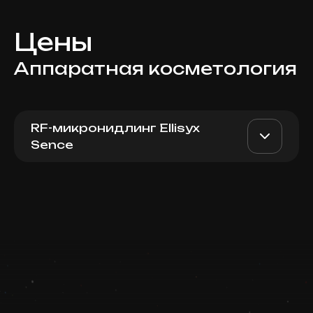
Цены
Аппаратная косметология
RF-микронидлинг Ellisyx
Sence
Микроигольчатый RF-
AED 5800
Dr. Milena
лифтинг Ellisys Лицо + Шея
+ Декольте
AED 4800
Top Doctor
Записаться
Запись ведется в чате WhatsApp