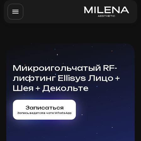
Микроигольчатый RF-
лифтинг Ellisys Лицо +
Шея + Декольте
Записаться
Запись ведется в чате WhatsApp