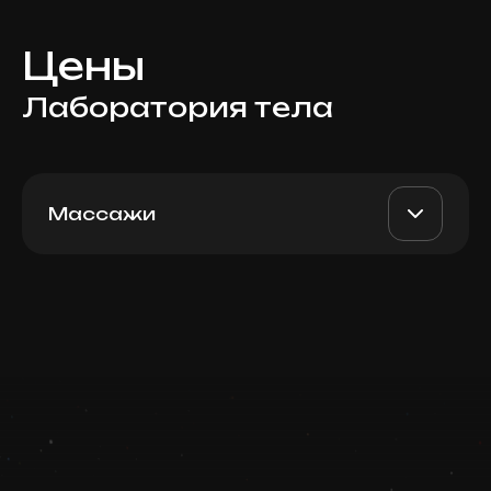
Цены
Лаборатория тела
Массажи
Лимфодренажный массаж,
AED 670
Top Doctor
60 мин
Записаться
Запись ведется в чате WhatsApp