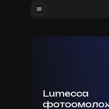
Lumecca
фотоомолож