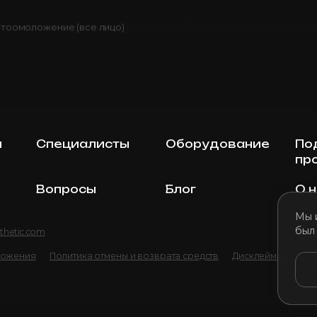
тоомоложение (все лицо)
ы
Специалисты
Оборудование
По
пр
Вопросы
Блог
О 
Мы 
был
thetic.com
ложения
Политика отмены и возврата средств
Дисклеймер
По