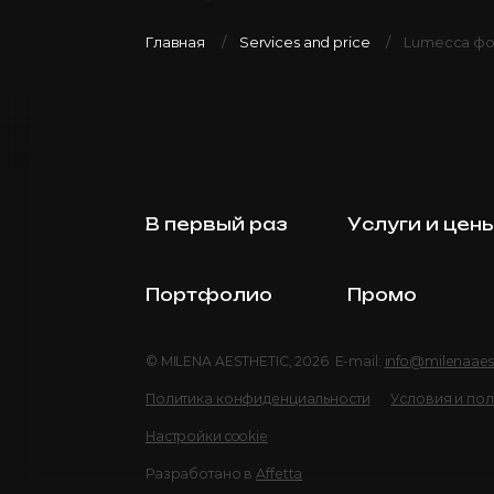
Главная
Services and price
Lumecca фо
В первый раз
Услуги и цен
Портфолио
Промо
© MILENA AESTHETIC, 2026 E-mail:
info@milenaaes
Политика конфиденциальности
Условия и по
Настройки cookie
Разработано в
Affetta