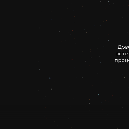
Дов
эсте
проце