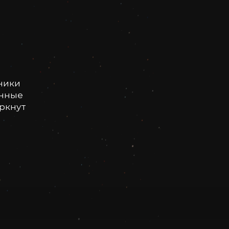
ники
онные
еркнут