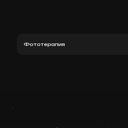
Фототерапия
Lumecca фотоомоложение (все лицо)
Записаться
Запись ведется в чате WhatsApp