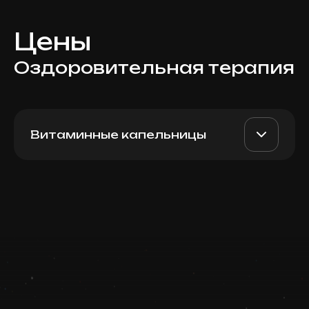
Цены
Оздоровительная терапия
Витаминные капельницы
Liver Detox Drips Spain
AED 1500
Top Doctor
(Fusion MESO) 25 мл
Записаться
Запись ведется в чате WhatsApp