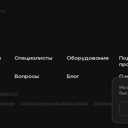
ial
ы
Специалисты
Оборудование
По
пр
Вопросы
Блог
О 
Мы 
был
thetic.com
ложения
Политика отмены и возврата средств
Дисклеймер
По