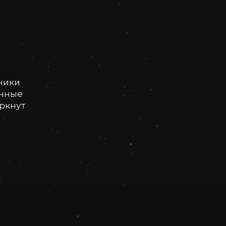
ники
онные
еркнут