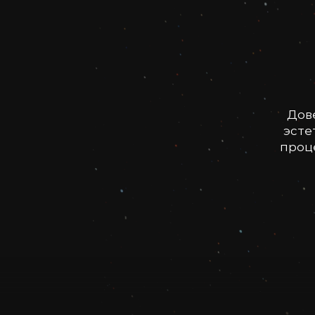
Дов
эсте
проце