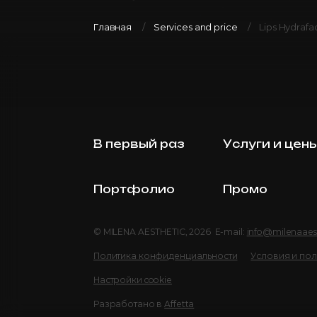
Главная
Services and price
Lips Hydrafac
В первый раз
Услуги и цен
Портфолио
Промо
© MILENA AESTHETIC, 2026 E-mail:
info@milenaaes
Политика конфиденциальности
Условия и по
Настройки cookie
Разработано в
Affetta