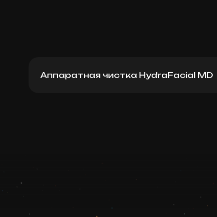
Аппаратная чистка HydraFacial MD
Lips Hydrafacial
Записаться
Запись ведется в чате WhatsApp