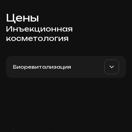
Цены
Инъекционная
косметология
Биоревитализация
Jalupro Young Eye (Italy), 1
AED 2300
Dr. Milena
мл
AED 1900
Записаться
Top Doctor
Запись ведется в чате WhatsApp