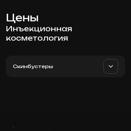
Цены
Инъекционная
косметология
Скинбустеры
Jalupro Super Hydro (Italy),
AED 2800
Dr. Milena
2.5 мл
AED 2400
Записаться
Top Doctor
Запись ведется в чате WhatsApp