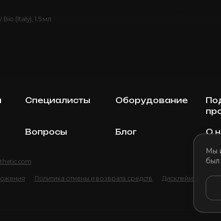
io (Italy), 1.5 мл
ы
Специалисты
Оборудование
По
пр
Вопросы
Блог
О 
Мы 
был
thetic.com
ложения
Политика отмены и возврата средств
Дисклеймер
По