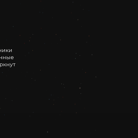
ники
онные
еркнут