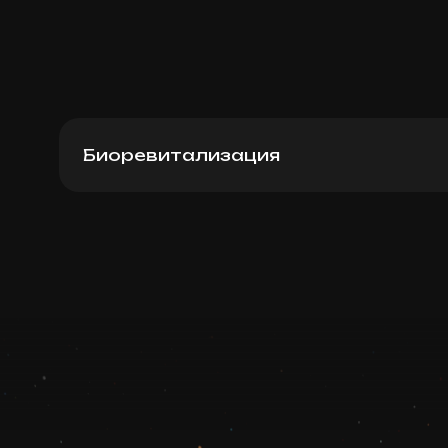
Биоревитализация
Jalupro HMW Bio (Italy), 1.5 мл
Записаться
Запись ведется в чате WhatsApp