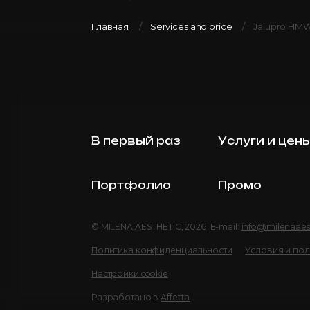
Главная
Services and price
Jalupro HMW B
В первый раз
Услуги и цен
Портфолио
Промо
© MILENA AESTHETIC, 2026 E-mail:
info@milenaaes
Политика конфиденциальности
Условия и по
Настройки cookie
Разработано в
Affetta