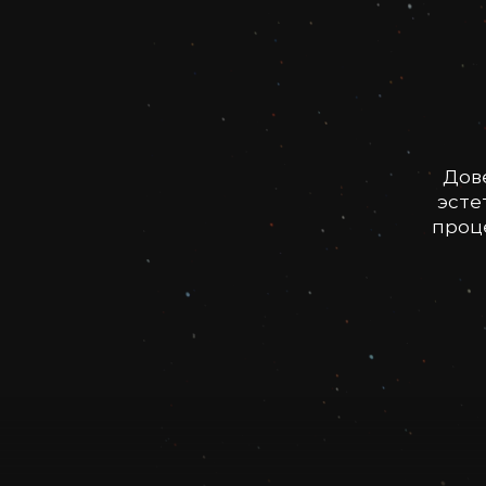
Дов
эсте
проце