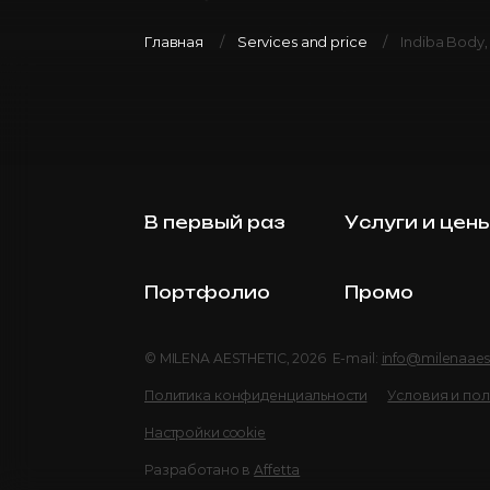
Главная
Services and price
Indiba Body
В первый раз
Услуги и цен
Портфолио
Промо
© MILENA AESTHETIC, 2026 E-mail:
info@milenaaes
Политика конфиденциальности
Условия и по
Настройки cookie
Разработано в
Affetta