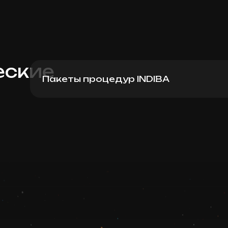
еские
Пакеты процедур INDIBA
Indiba Body, пакет 5 процедур
Записаться
Запись ведется в чате WhatsApp