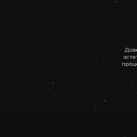
Дов
эсте
проце