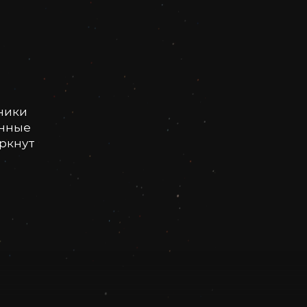
ники
онные
еркнут