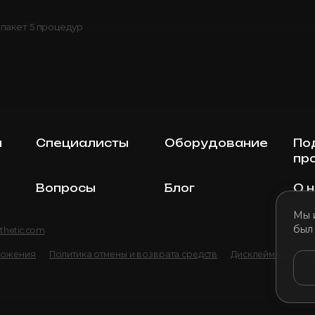
, пакет 5 процедур
ы
Специалисты
Оборудование
По
пр
Вопросы
Блог
О 
Мы 
был
thetic.com
ложения
Политика отмены и возврата средств
Дисклеймер
По