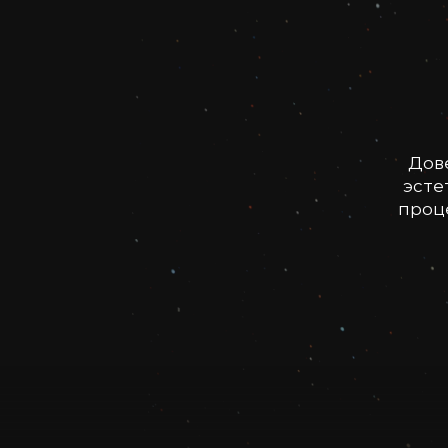
Дов
эсте
проце