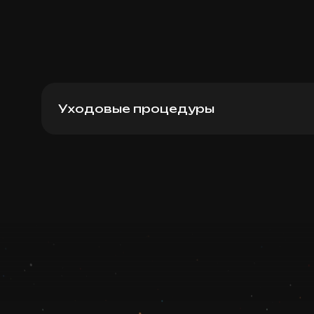
Уходовые процедуры
HydroPeptide Moisture Infusion Mask
Записаться
Запись ведется в чате WhatsApp