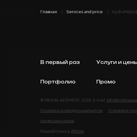
Главная
Services and price
HydroPeptide
В первый раз
Услуги и цен
Портфолио
Промо
© MILENA AESTHETIC, 2026 E-mail:
info@milenaaes
Политика конфиденциальности
Условия и по
Настройки cookie
Разработано в
Affetta