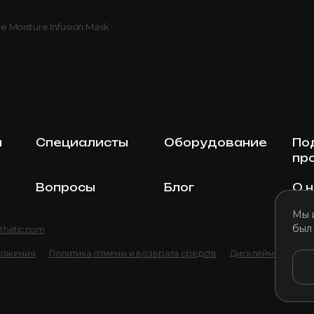
 Moisture Infusion Mask
ы
Специалисты
Оборудование
По
пр
Вопросы
Блог
О 
Мы 
был
thetic.com
ложения
Политика отмены и возврата средств
Дисклеймер
По