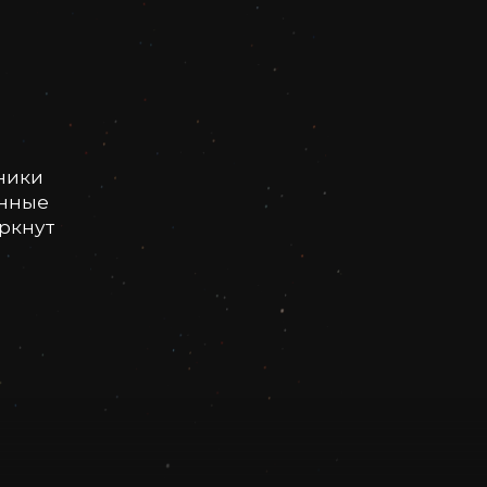
ники
онные
еркнут