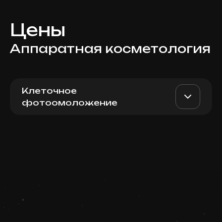
Цены
Аппаратная косметология
Клеточное
фотoомоложение
Heleo4 протоколы по лицу
AED 950
Top Doctor
Записаться
Запись ведется в чате WhatsApp