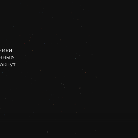
ники
онные
еркнут