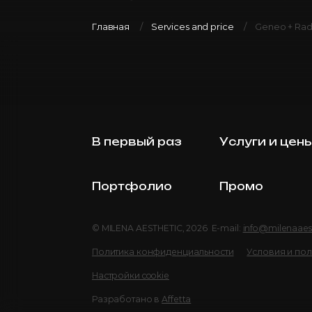
Главная
Services and price
Geneo + Rad
В первый раз
Услуги и цен
Портфолио
Промо
© MILENA AESTHETIC, 2026 E-mail:
info@milenaaes
Политика конфиденциальности
Условия и по
Настройки cookie
Разработано в
Affetta