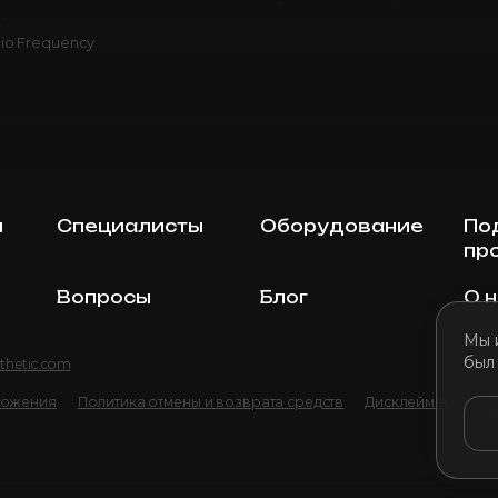
io Frequency
ы
Специалисты
Оборудование
По
пр
Вопросы
Блог
О 
Мы 
был
thetic.com
ложения
Политика отмены и возврата средств
Дисклеймер
По