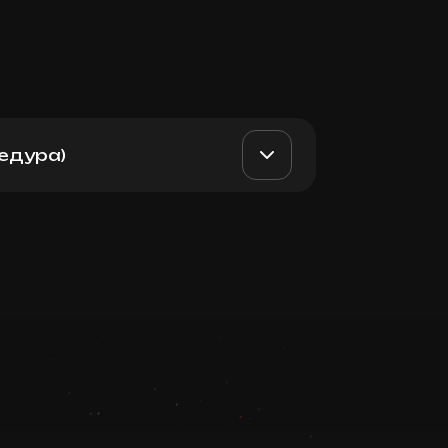
едура)
AED 850
Top Doctor