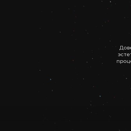
Дов
эсте
проце