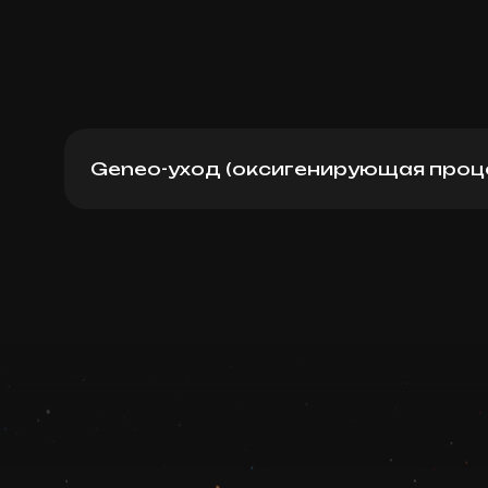
Geneo-уход (оксигенирующая проц
Geneo + Radio Frequency
Записаться
Запись ведется в чате WhatsApp