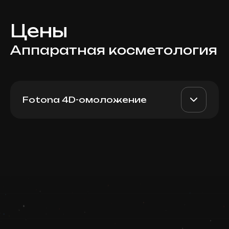
Цены
Аппаратная косметология
Fotona 4D-омоложение
Fotona Face Lift: Smooth
AED 1900
Dr. Milena
Eyes
AED 1500
Записаться
Top Doctor
Запись ведется в чате WhatsApp