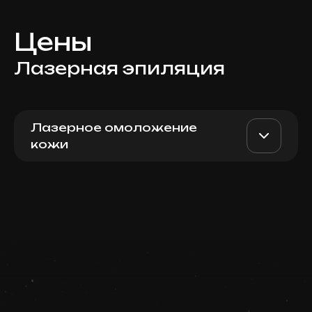
Цены
Лазерная эпиляция
Лазерное омоложение
кожи
Для женщин: подмышки
AED 400
Top Doctor
Записаться
Запись ведется в чате WhatsApp