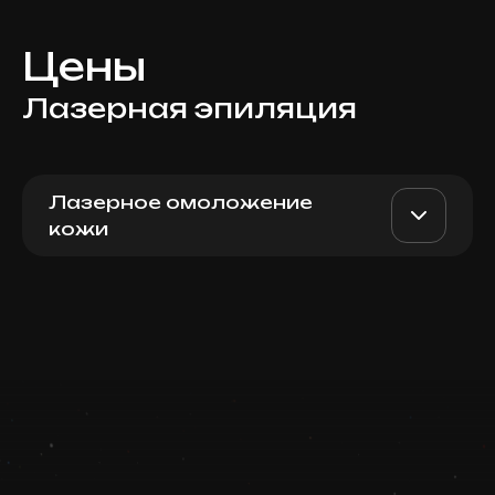
Цены
Лазерная эпиляция
Лазерное омоложение
кожи
Для женщин: голени,
AED 800
Top Doctor
глубокое бикини,
подмышки
Записаться
Запись ведется в чате WhatsApp