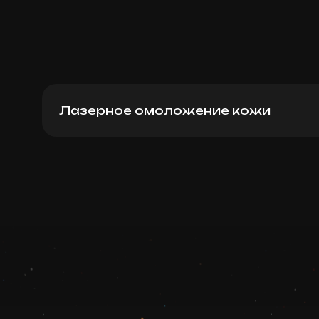
Лазерное омоложение кожи
Для женщин: полностью ноги и полность
бикини, подмышки
Записаться
Запись ведется в чате WhatsApp