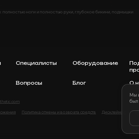
 полностью ноги и полностью руки, глубокое бикини, подмышки
ы
Специалисты
Оборудование
По
пр
Вопросы
Блог
О 
Мы 
был
thetic.com
ложения
Политика отмены и возврата средств
Дисклеймер
По