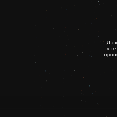
Дов
эсте
проце