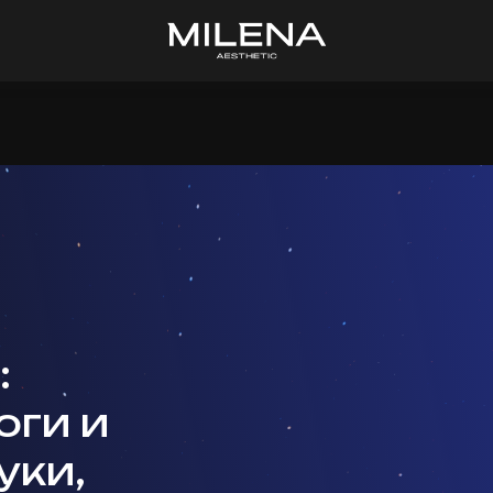
:
оги и
уки,