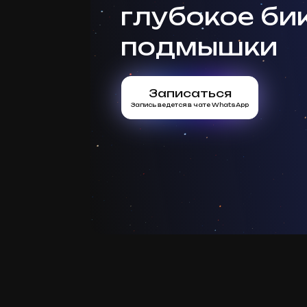
глубокое би
подмышки
Записаться
Запись ведется в чате WhatsApp