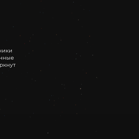
ники
онные
еркнут