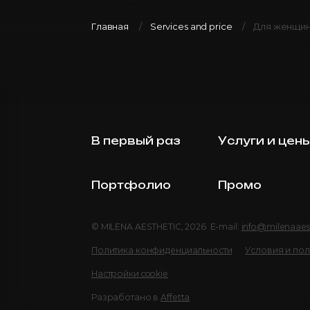
Главная
Services and price
Для женщин:
В первый раз
Услуги и цен
Портфолио
Промо
© MILENA AESTHETIC, 2026 E-mail:
info@milenaaes
Политика конфиденциальности
Условия и по
Настройки cookie
Разработано в
Affetta