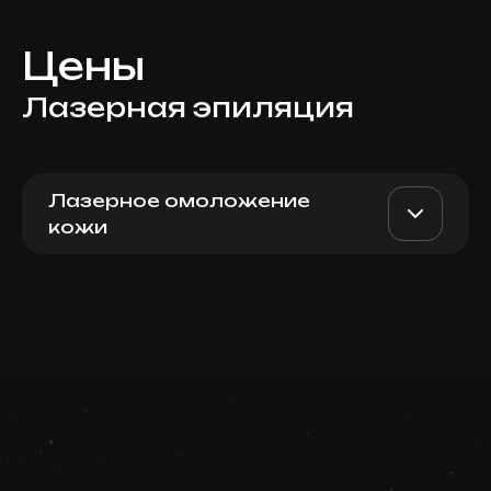
Цены
Лазерная эпиляция
Лазерное омоложение
кожи
Для женщин: полностью
AED 500
Top Doctor
руки
Записаться
Запись ведется в чате WhatsApp