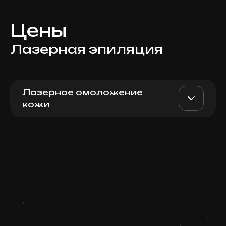
Цены
Лазерная эпиляция
Лазерное омоложение
кожи
Для женщин: брови /
AED 100
Top Doctor
межбровье
Записаться
Запись ведется в чате WhatsApp