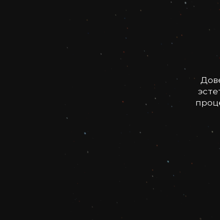
Дов
эсте
проце