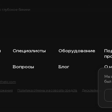
: глубокое бикини
ы
Специалисты
Оборудование
По
пр
Вопросы
Блог
О 
Мы 
был
thetic.com
ложения
Политика отмены и возврата средств
Дисклеймер
По