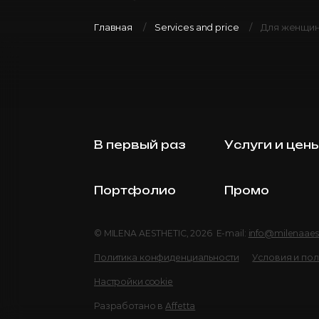
Главная
Services and price
Для женщин
В первый раз
Услуги и цен
Портфолио
Промо
© MILENA AESTHETIC, 2026 E-mail:
info@milenaaes
Политика конфиденциальности
Условия и по
Настройки cookie
Разработано в
Affetta