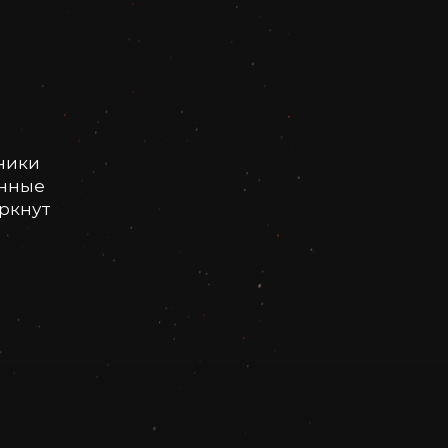
ники
онные
еркнут