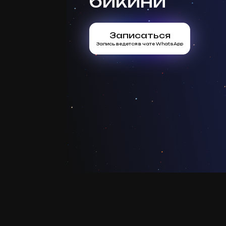
бикини
Записаться
Запись ведется в чате WhatsApp