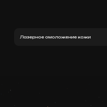
Лазерное омоложение кожи
Для женщин: глубокое бикини
Записаться
Запись ведется в чате WhatsApp