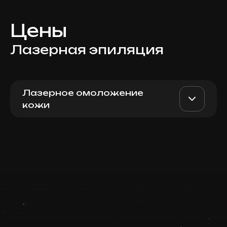
Цены
Лазерная эпиляция
Лазерное омоложение
кожи
Для женщин: классическое
AED 400
Top Doctor
бикини
Записаться
Запись ведется в чате WhatsApp