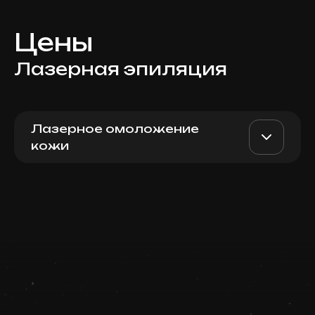
Цены
Лазерная эпиляция
Лазерное омоложение
кожи
Для женщин: ареолы
AED 300
Top Doctor
Записаться
Запись ведется в чате WhatsApp