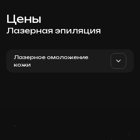
Цены
Лазерная эпиляция
Лазерное омоложение
кожи
Для мужчин: всё тело
AED 1000
Top Doctor
(кроме поясницы, верхней
части ног и бикини)
Записаться
Запись ведется в чате WhatsApp