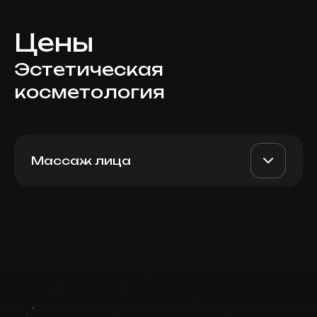
Цены
Эстетическая
косметология
Массаж лица
Лимфодренажный массаж
AED 290
Top Doctor
лица, 30 мин
Записаться
Запись ведется в чате WhatsApp