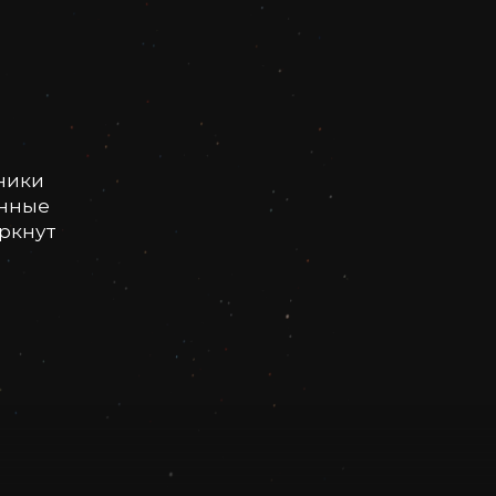
ники
онные
еркнут