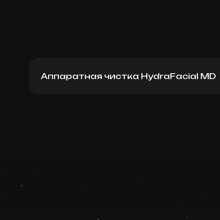
Аппаратная чистка HydraFacial MD
Eyes Hydrafacial
Записаться
Запись ведется в чате WhatsApp