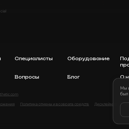
cial
ы
Специалисты
Оборудование
По
пр
Вопросы
Блог
О 
Мы 
был
thetic.com
ложения
Политика отмены и возврата средств
Дисклеймер
По