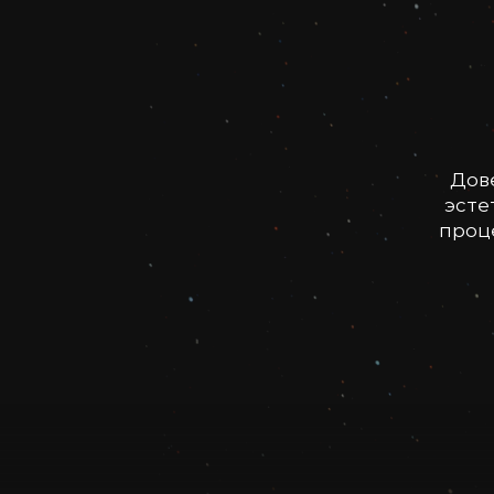
Дов
эсте
проце