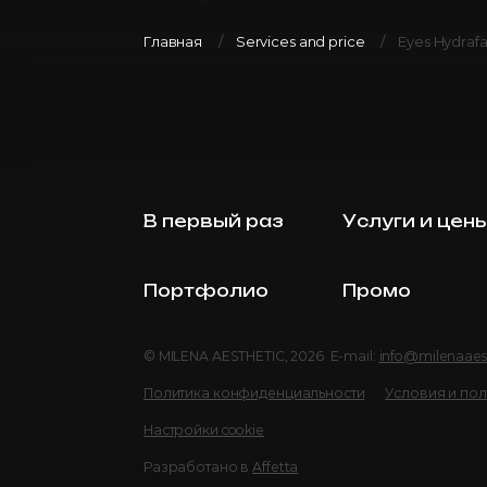
Главная
Services and price
Eyes Hydrafa
В первый раз
Услуги и цен
Портфолио
Промо
© MILENA AESTHETIC, 2026 E-mail:
info@milenaaes
Политика конфиденциальности
Условия и по
Настройки cookie
Разработано в
Affetta