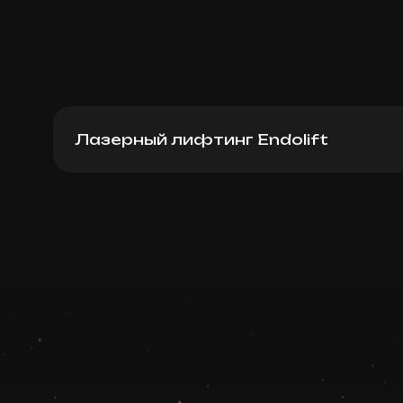
Лазерный лифтинг Endolift
Endolift (кисти рук)
Записаться
Запись ведется в чате WhatsApp