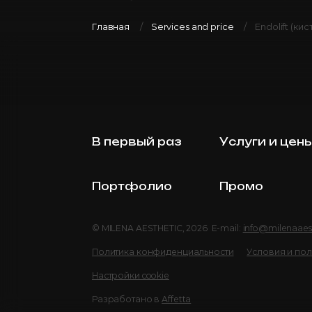
Главная
Services and price
Endolift (кис
В первый раз
Услуги и цен
Портфолио
Промо
© MILENA AESTHETIC, 2026 E-mail:
info@milenaaes
Политика конфиденциальности
Условия и по
Настройки cookie
Разработано в
Affetta