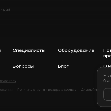
ти рук)
ы
Специалисты
Оборудование
По
пр
Вопросы
Блог
О 
Мы 
был
thetic.com
ложения
Политика отмены и возврата средств
Дисклеймер
По