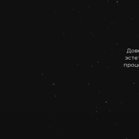
Дов
эсте
проце