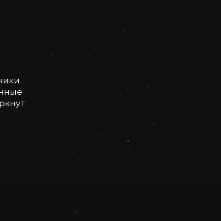
ники
онные
еркнут