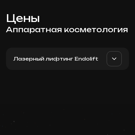
Цены
Аппаратная косметология
Лазерный лифтинг Endolift
Endolift (живот)
AED 15000
Dr. Milena
Записаться
AED 10000
Запись ведется в чате WhatsApp
Top Doctor