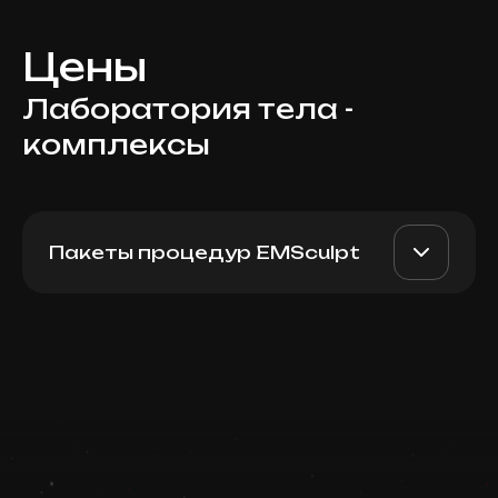
Цены
Лаборатория тела -
комплексы
Пакеты процедур EMSculpt
EMSlim Plus + RF lifting:
AED 4200
Top Doctor
пакет из 10 процедур
Записаться
Запись ведется в чате WhatsApp