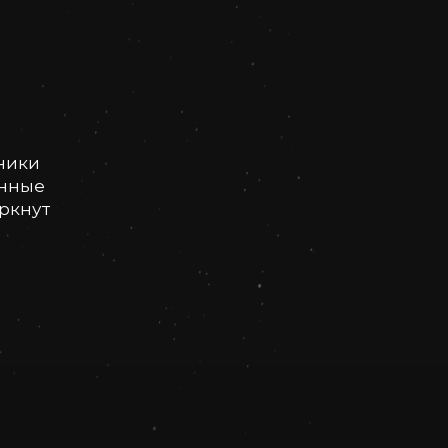
ники
онные
еркнут