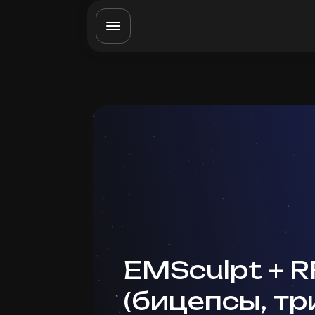
EMSculpt + RF
(бицепсы, тр