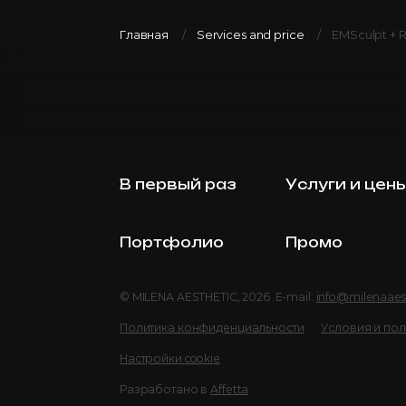
Главная
Services and price
EMSculpt + R
В первый раз
Услуги и цен
Портфолио
Промо
© MILENA AESTHETIC, 2026 E-mail:
info@milenaaes
Политика конфиденциальности
Условия и по
Настройки cookie
Разработано в
Affetta