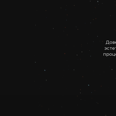
Дов
эсте
проце