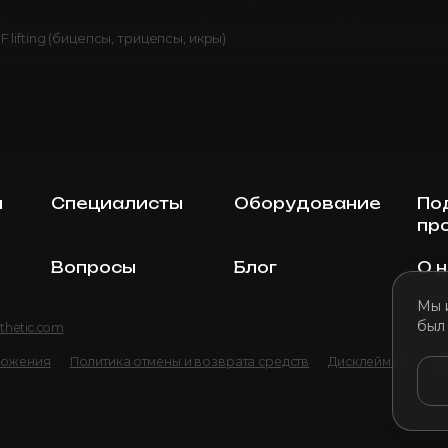
F lifting (бицепсы, трицепсы, икры)
ы
Специалисты
Оборудование
По
пр
Вопросы
Блог
О 
Мы 
был
thetic.com
ложения
Политика отмены и возврата средств
Дисклеймер
По