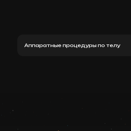
Аппаратные процедуры по телу
EMSculpt + RF lifting (бицепсы, трицепсы
Записаться
Запись ведется в чате WhatsApp