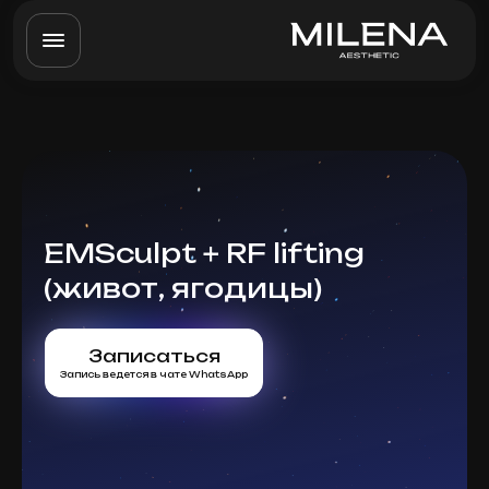
EMSculpt + RF lifting
(живот, ягодицы)
Записаться
Запись ведется в чате WhatsApp