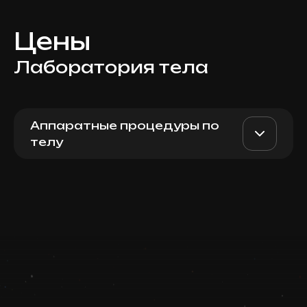
Цены
Лаборатория тела
Аппаратные процедуры по
телу
EMSculpt + RF lifting (живот,
AED 1200
Top Doctor
ягодицы)
Записаться
Запись ведется в чате WhatsApp