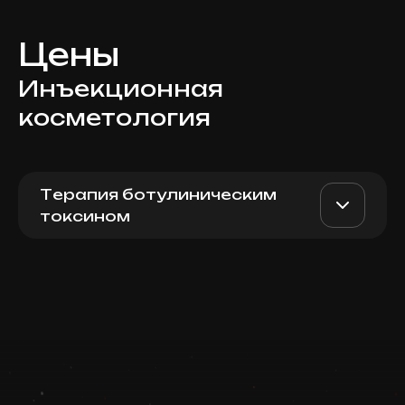
Цены
Инъекционная
косметология
Терапия ботулиническим
токсином
Dysport (France), лифтинг
AED 3800
Dr. Milena
шеи Nefertiti
AED 3200
Записаться
Top Doctor
Запись ведется в чате WhatsApp