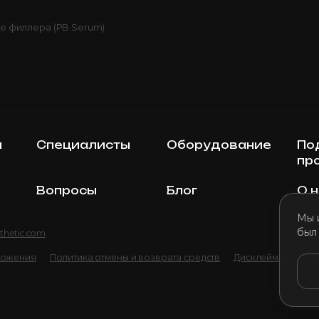
е филлера (PB Serum)
ы
Специалисты
Оборудование
По
пр
Вопросы
Блог
О 
Мы 
был
thetic.com
ложения
Политика отмены и возврата средств
Дисклеймер
По