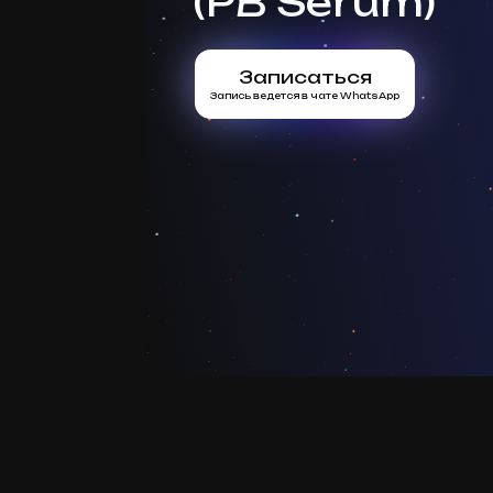
(PB Serum)
Записаться
Запись ведется в чате WhatsApp