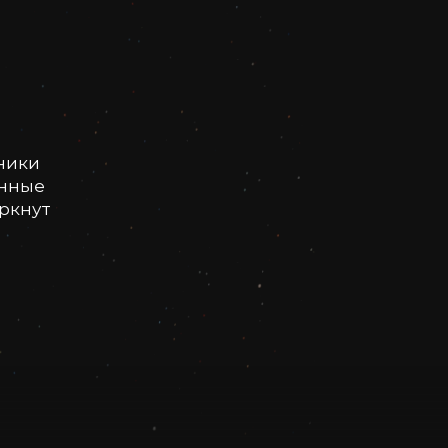
ники
онные
еркнут