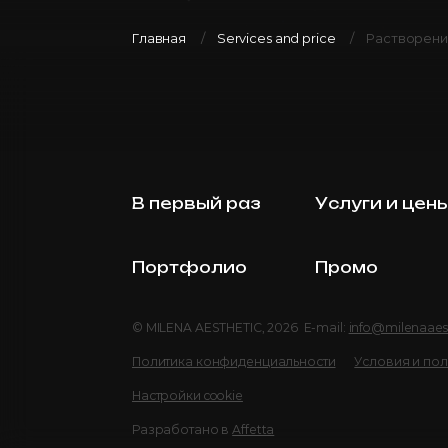
Главная
Services and price
Растворени
В первый раз
Услуги и цен
Портфолио
Промо
© MILENA AESTHETIC, 2026 E-mail:
info@milenaaes
Политика конфиденциальности
Условия и по
Настройки cookie
Разработано в
Affetta