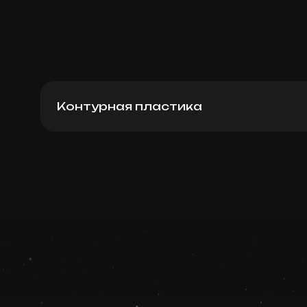
Контурная пластика
Растворение филлера (PB Serum)
Записаться
Запись ведется в чате WhatsApp