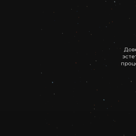
Дов
эсте
проце