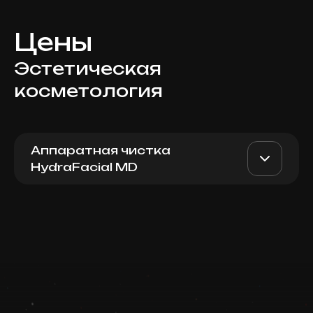
Цены
Эстетическая
косметология
Аппаратная чистка
HydraFacial MD
Deluxe Restorative
AED 1000
Top Doctor
Hydrafacial
Записаться
Запись ведется в чате WhatsApp