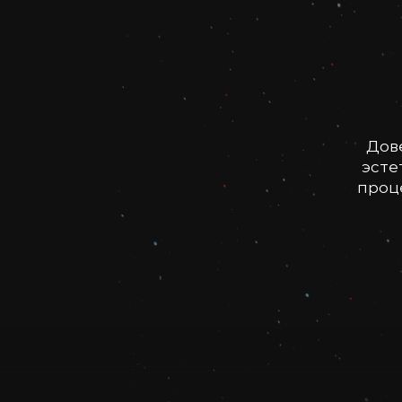
Дов
эсте
проце