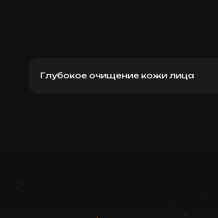
Глубокое очищение кожи лица
Медицинское глубокое очищение
Записаться
Запись ведется в чате WhatsApp