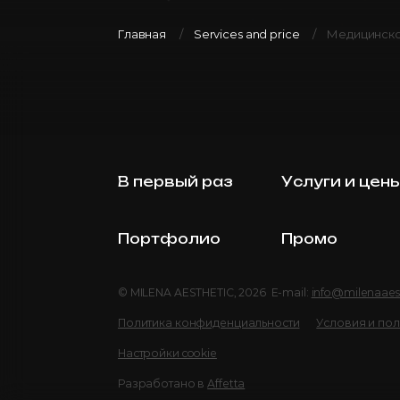
Главная
Services and price
Медицинско
В первый раз
Услуги и цен
Портфолио
Промо
© MILENA AESTHETIC, 2026 E-mail:
info@milenaaes
Политика конфиденциальности
Условия и по
Настройки cookie
Разработано в
Affetta