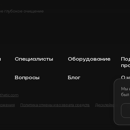
е глубокое очищение
ы
Специалисты
Оборудование
По
пр
Вопросы
Блог
О 
Мы 
был
thetic.com
ложения
Политика отмены и возврата средств
Дисклеймер
По