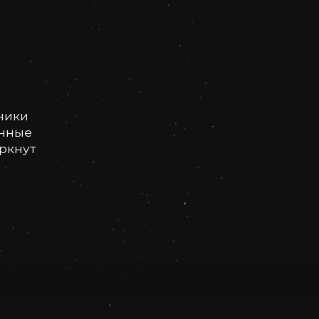
ники
онные
еркнут