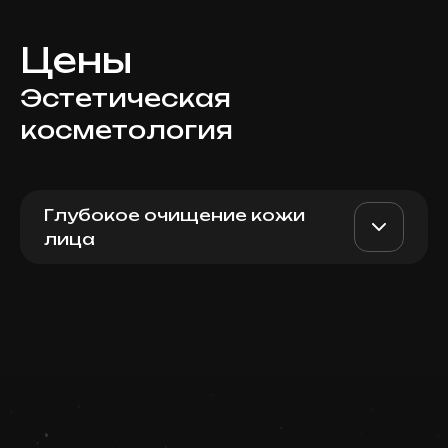
Цены
Эстетическая
косметология
Глубокое очищение кожи
лица
Глубокое очищение на ZO
AED 1100
Top Doctor
Skin Health
Записаться
Запись ведется в чате WhatsApp