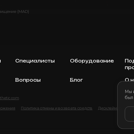
чищение (MAD)
ы
Специалисты
Оборудование
По
пр
Вопросы
Блог
О 
Мы 
был
thetic.com
ложения
Политика отмены и возврата средств
Дисклеймер
По