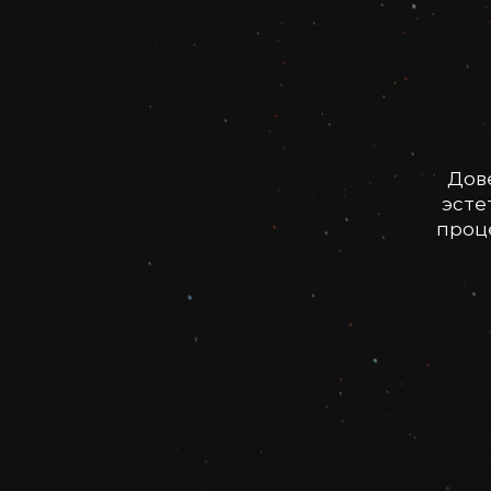
Дов
эсте
проце