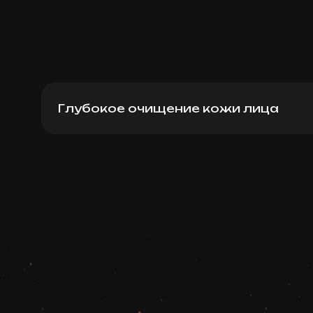
Глубокое очищение кожи лица
Глубокое очищение (MAD)
Записаться
Запись ведется в чате WhatsApp