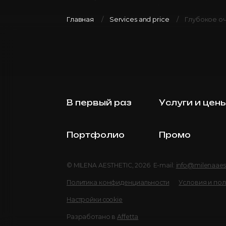
Главная
Services and price
Глубокое о
В первый раз
Услуги и цен
Портфолио
Промо
© MILENA AESTHETIC, 2026 E-mail:
info@milenaaes
Политика конфиденциальности
Условия и по
Настройки cookie
Разработано в
Affetta