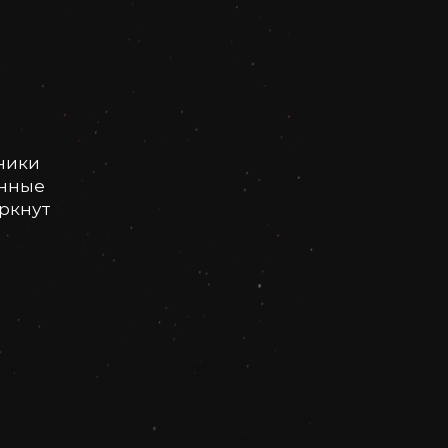
ники
онные
еркнут