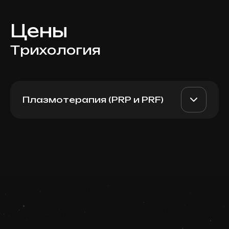
Цены
Трихология
Плазмотерапия (PRP и PRF)
D PRP (Italy), 1 пробирка 8
AED 1600
Dr. Milena
мл
AED 1200
Записаться
Top Doctor
Запись ведется в чате WhatsApp