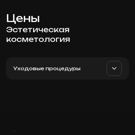
Цены
Эстетическая
косметология
Уходовые процедуры
Криотерапия
AED 350
Top Doctor
Записаться
Запись ведется в чате WhatsApp