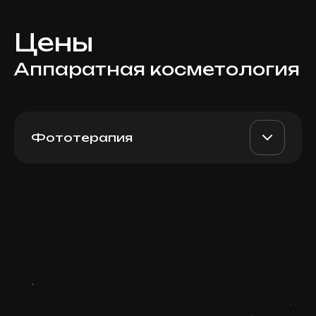
Цены
Аппаратная косметология
Фототерапия
BBL Forever Young /
AED 3900
Dr. Milena
Forever Clear / Skin Tyte
(лицо + шея + декольте)
AED 3100
Top Doctor
Записаться
Запись ведется в чате WhatsApp