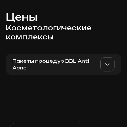
Цены
Косметологические
комплексы
Пакеты процедур BBL Anti-
Acne
BBL Forever Clear +
AED 1900
Top Doctor
Hydrafacial
Записаться
Запись ведется в чате WhatsApp