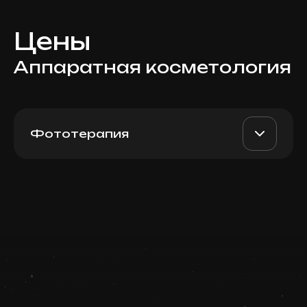
Цены
Аппаратная косметология
Фототерапия
BBL 1 фильтр: Pigment /
AED 200
Dr. Milena
Rosacea / Acne (одна
вспышка)
AED 150
Top Doctor
Записаться
Запись ведется в чате WhatsApp