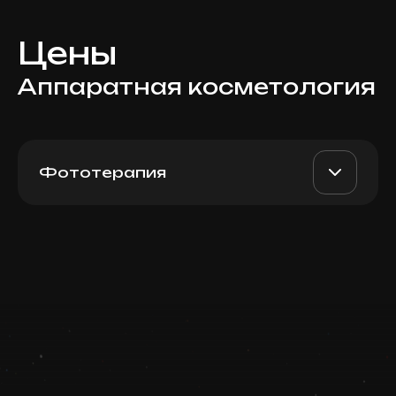
Цены
Аппаратная косметология
Фототерапия
BBL 1 фильтр: Pigment /
AED 3500
Dr. Milena
Rosacea / Acne (полностью
спина)
AED 2800
Top Doctor
Записаться
Запись ведется в чате WhatsApp