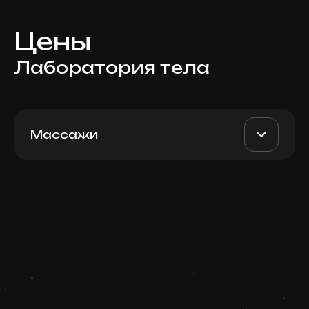
Цены
Лаборатория тела
Массажи
Дополнительно массаж
AED 340
Top Doctor
головы, 20 мин
Записаться
Запись ведется в чате WhatsApp