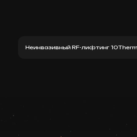
Неинвазивный RF-лифтинг 10Ther
10Therma (1 line)
Записаться
Запись ведется в чате WhatsApp