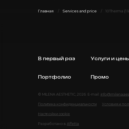
Главная
Services and price
10Therma (1 l
В первый раз
Услуги и цен
Портфолио
Промо
© MILENA AESTHETIC, 2026 E-mail:
info@milenaaes
Политика конфиденциальности
Условия и по
Настройки cookie
Разработано в
Affetta