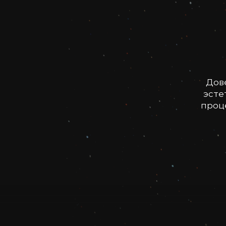
Дов
эсте
проце