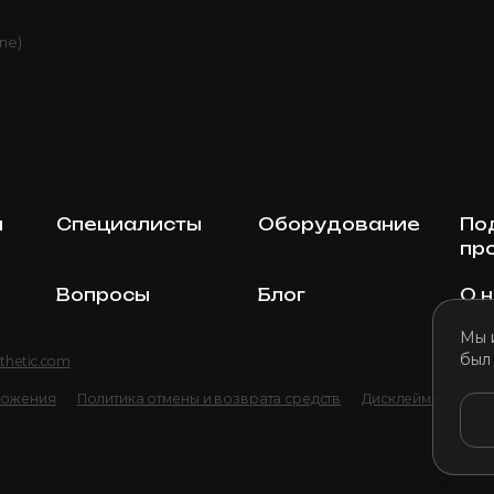
ine)
ы
Специалисты
Оборудование
По
пр
Вопросы
Блог
О 
Мы 
был
thetic.com
ложения
Политика отмены и возврата средств
Дисклеймер
По