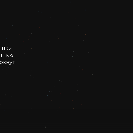
ники
онные
еркнут