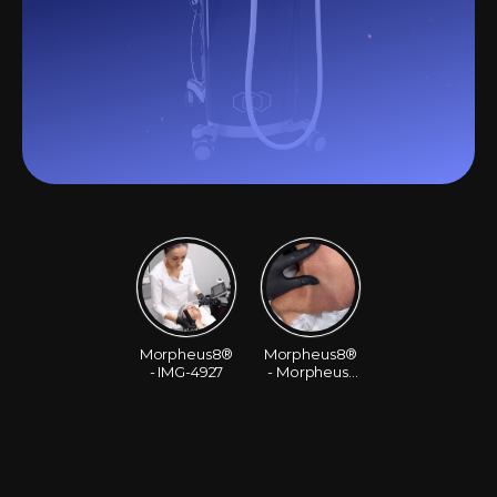
Morpheus8®
Morpheus8®
- IMG-4927
- Morpheus-
Liliia-Patient