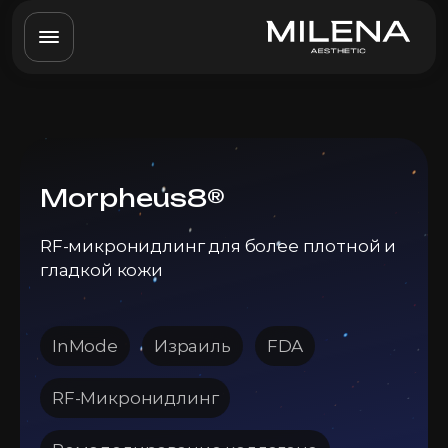
Morpheus8®
RF-микронидлинг для более плотной и
гладкой кожи
InMode
Израиль
FDA
RF-Микронидлинг