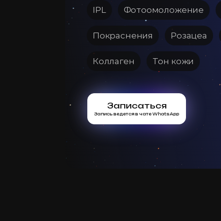
IPL
Фотoомоложение
Покраснения
Розацеа
Коллаген
Тон кожи
Записаться
Запись ведется в чате WhatsApp