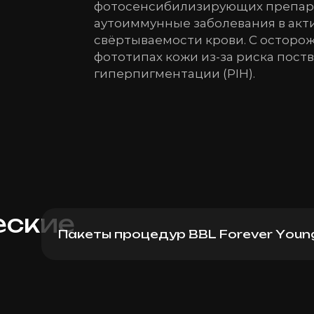
фотосенсибилизирующих препара
аутоиммунные заболевания в акт
свёртываемости крови. С осторо
фототипах кожи из-за риска пос
гиперпигментации (PIH).
еские
Пакеты процедур BBL Forever Youn
Программа омоложения и восстановле
Записаться