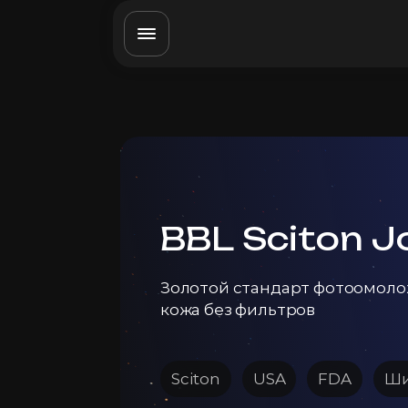
BBL Sciton J
Золотой стандарт фотoомоло
кожа без фильтров
Sciton
USA
FDA
Ши