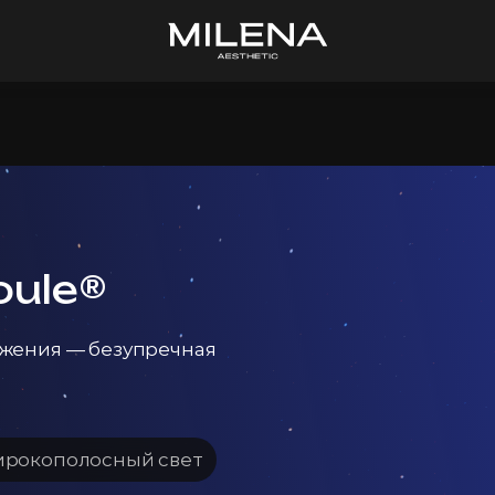
oule®
жения — безупречная
рокополосный свет