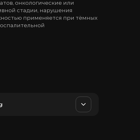
тов, онкологические или
ивной стадии, нарушения
жностью применяется при тёмных
твоспалительной
g
ния кожи