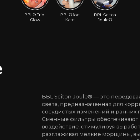
BBL® Trio-
BBL® foe
BBL Sciton
Glow
Kate
Joule®
phototherapy
Usmanova
е
BBL Sciton Joule® — это передо
света, предназначенная для кор
сосудистых изменений и ранних 
Сменные фильтры обеспечивают 
воздействие, стимулируя выработ
разглаживая мелкие морщины, вы